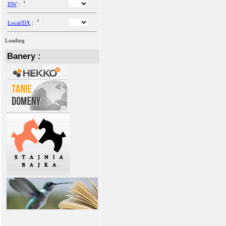
DW
:
Local/DX
:
Loading
Banery :