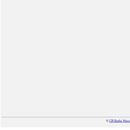
©
CB Radia Waw