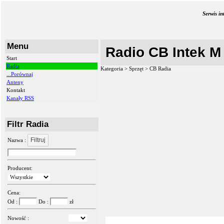
Serwis i
Menu
Radio CB Intek M
Start
Radia
Kategoria > Sprzęt >
CB Radia
...Porównaj
Anteny
Kontakt
Kanały RSS
Filtr Radia
Filtruj
Nazwa :
Producent:
Cena:
Od :
Do :
zł
Nowość :