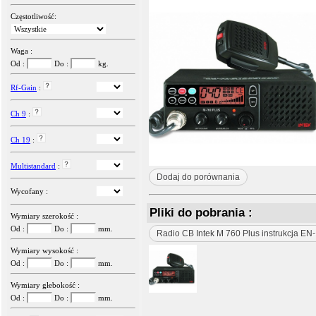
Częstotliwość:
Waga :
Od :
Do :
kg.
Rf-Gain
:
Ch 9
:
Ch 19
:
Multistandard
:
Dodaj do porównania
Wycofany :
Pliki do pobrania :
Wymiary szerokość :
Od :
Do :
mm.
Radio CB Intek M 760 Plus instrukcja EN-
Wymiary wysokość :
Od :
Do :
mm.
Wymiary głebokość :
Od :
Do :
mm.