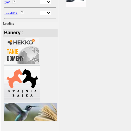
DW
:
Local/DX
:
Loading
Banery :