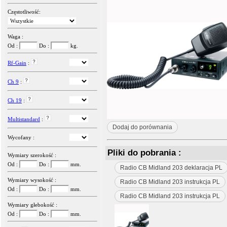
Częstotliwość:
Waga :
Od :
Do :
kg.
Rf-Gain
:
Ch 9
:
Ch 19
:
Multistandard
:
Dodaj do porównania
Wycofany :
Pliki do pobrania :
Wymiary szerokość :
Od :
Do :
mm.
Radio CB Midland 203 deklaracja PL
Wymiary wysokość :
Radio CB Midland 203 instrukcja PL
Od :
Do :
mm.
Radio CB Midland 203 instrukcja PL
Wymiary głebokość :
Od :
Do :
mm.