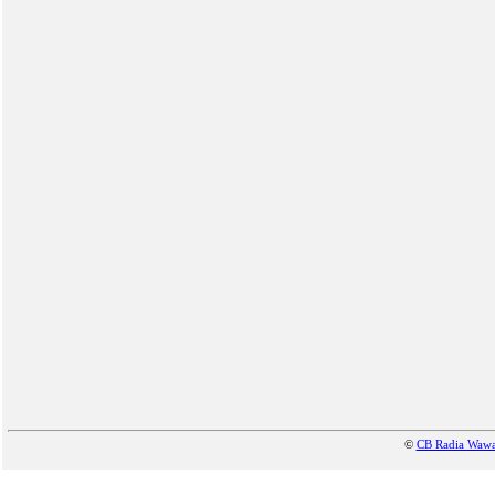
©
CB Radia Waw