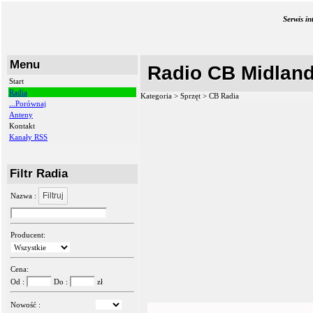
Serwis i
Menu
Radio CB Midland
Start
Radia
Kategoria > Sprzęt >
CB Radia
...Porównaj
Anteny
Kontakt
Kanały RSS
Filtr Radia
Filtruj
Nazwa :
Producent:
Cena:
Od :
Do :
zł
Nowość :