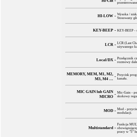
-
Hi-Cut
przesterowane
Wysoka / nisk
-
HI-LOW
Stosowany głó
-
KEY-BEEP
KEY-BEEP - sy
LCR (Last Cha
-
LCR
używanego ka
Przełącznik c
-
Local/DX
rozmowy dale
MEMORY, MEM, M1, M2,
Przycisk pro
-
M3, M4 …
kanału.
MIC GAIN lub GAIN
Mic-Gain - po
-
MICRO
skokowy regu
Mod - przyci
-
MOD
modulacji.
Funkcja MULT
-
Multistandard
obowiązujące
pracy w "5" lu