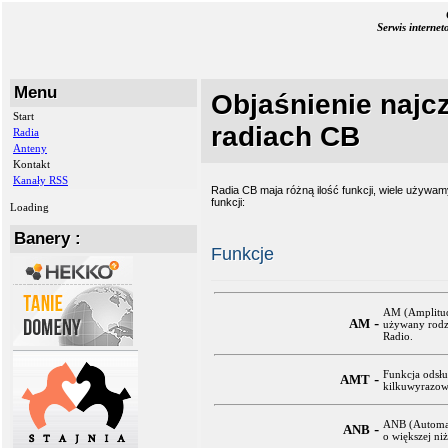
Serwis interne
Menu
Objaśnienie najcz
Start
radiach CB
Radia
Anteny
Kontakt
Kanały RSS
Radia CB maja różną ilość funkcji, wiele używa
funkcji:
Loading
Banery :
Funkcje
AM (Amplitud
-
AM
używany rodza
Radio.
Funkcja odsłu
-
AMT
kilkuwyrazowe
ANB (Automati
-
ANB
o większej niż