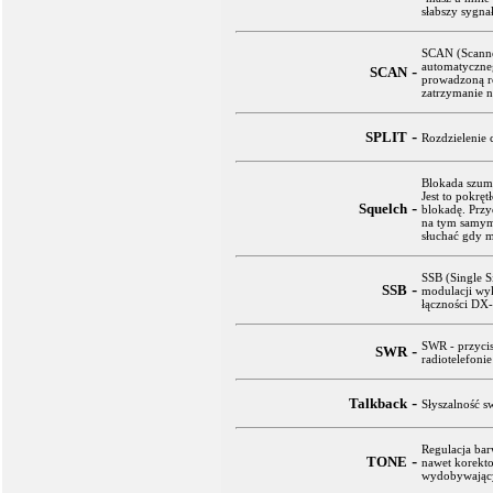
słabszy sygna
SCAN (Scanner
automatyczne
-
SCAN
prowadzoną r
zatrzymanie 
-
SPLIT
Rozdzielenie 
Blokada szum
Jest to pokręt
-
Squelch
blokadę. Przy
na tym samym 
słuchać gdy m
SSB (Single S
-
SSB
modulacji wy
łączności DX
SWR - przyci
-
SWR
radiotelefonie
-
Talkback
Słyszalność 
Regulacja bar
-
TONE
nawet korekto
wydobywający 