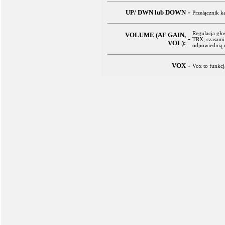
-
UP/ DWN lub DOWN
Przełącznik k
Regulacja gło
VOLUME (AF GAIN,
-
TRX, czasami 
VOL):
odpowiednią d
-
VOX
Vox to funkc