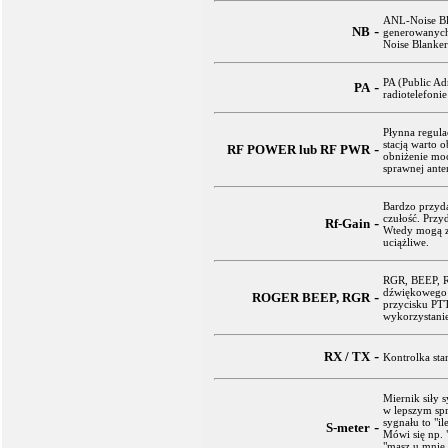
ANL-Noise Bl
-
NB
generowanych
Noise Blanker
PA (Public Ad
-
PA
radiotelefoni
Płynna regula
stacją warto 
-
RF POWER lub RF PWR
obniżenie mo
sprawnej ante
Bardzo przyda
czułość. Przyd
-
Rf-Gain
Wtedy mogą za
uciążliwe.
RGR, BEEP, R
dźwiękowego 
-
ROGER BEEP, RGR
przycisku PTT
wykorzystani
-
RX / TX
Kontrolka sta
Miernik siły s
w lepszym spr
sygnału to "il
-
S-meter
Mówi się np. "
"masz u mnie 