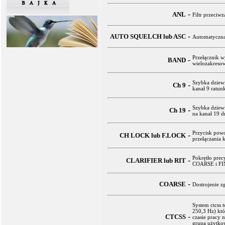
-
ANL
Filtr przeci
-
AUTO SQUELCH lub ASC
Automatyczna
Przełącznik w
-
BAND
wielozakresow
Szybka dziewi
-
Ch 9
kanał 9 ratun
Szybka dziewi
-
Ch 19
na kanał 19 
Przycisk pow
-
CH LOCK lub F.LOCK
przełączania 
Pokrętło prec
-
CLARIFIER lub RIT
COARSE i FI
-
COARSE
Dostrojenie z
System ctcss 
250,3 Hz) kt
-
CTCSS
czasie pracy 
grupa użytko