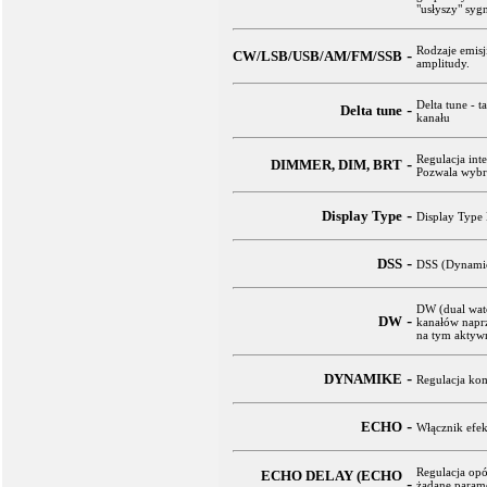
"usłyszy" syg
Rodzaje emisj
-
CW/LSB/USB/AM/FM/SSB
amplitudy.
Delta tune - t
-
Delta tune
kanału
Regulacja int
-
DIMMER, DIM, BRT
Pozwala wybra
-
Display Type
Display Type 
-
DSS
DSS (Dynamic
DW (dual watc
-
DW
kanałów naprz
na tym aktyw
-
DYNAMIKE
Regulacja kom
-
ECHO
Włącznik efek
Regulacja op
ECHO DELAY (ECHO
-
żądane parame