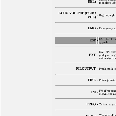
DEL)
modulacji lub
ECHO VOLUME (ECHO
-
Regulacja gło
VOL)
-
EMG
Emergency, sz
ESP (Electron
-
ESP
sygnału.
EXT SP (Exter
-
EXT
podłączenie 
automatyczni
-
FILOUTPUT
Przełącznik t
-
FINE
Potencjometr 
FM (Frequence
-
FM
głównie na za
-
FREQ
Zmiana często
Wycięcie głó