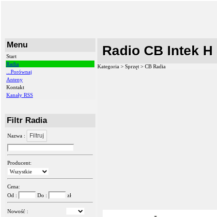
Menu
Radio CB Intek H
Start
Radia
Kategoria > Sprzęt >
CB Radia
...Porównaj
Anteny
Kontakt
Kanały RSS
Filtr Radia
Filtruj
Nazwa :
Producent:
Cena:
Od :
Do :
zł
Nowość :