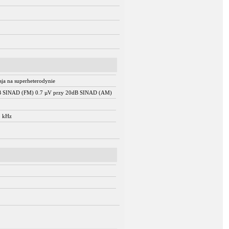
ja na superheterodynie
dB SINAD (FM) 0.7 µV przy 20dB SINAD (AM)
5 kHz