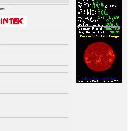
 MHz
m