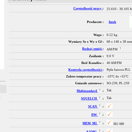
Częstotliwość pracy
:
25.610 - 30.105
Producent :
Intek
Waga :
0.22 kg.
Wymiary Sz x Wy x Gł :
68 x 146 x 38 m
Rodzaj emisji
:
AM/FM
Zasilanie :
9.0 V
Ilość Kanałów :
40 AM/FM
Kontrola częstotliwości
:
Pętla fazowa PLL
Zaktes temperatur pracy :
-10°C do +55°C
Gniazdo antenowe :
SO-239; PL-259
Tak
Multistandard
:
Tak
SQUELCH
:
SCAN
:
DW
:
MEM, M1
:
M1-M8
9 EMG
: