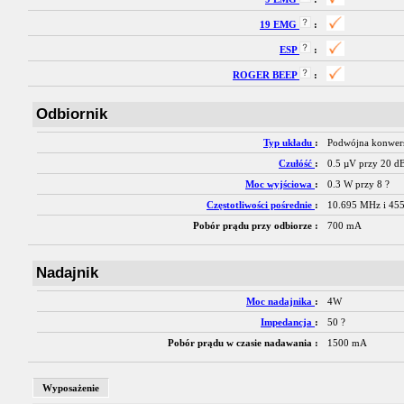
19 EMG
:
ESP
:
ROGER BEEP
:
Odbiornik
Typ układu
:
Podwójna konwers
Czułóść
:
0.5 µV przy 20 
Moc wyjściowa
:
0.3 W przy 8 ?
Częstotliwości pośrednie
:
10.695 MHz i 45
Pobór prądu przy odbiorze :
700 mA
Nadajnik
Moc nadajnika
:
4W
Impedancja
:
50 ?
Pobór prądu w czasie nadawania :
1500 mA
Wyposażenie