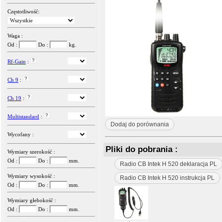
Częstotliwość:
Waga :
Od :
Do :
kg.
Rf-Gain
:
Ch 9
:
Ch 19
:
Multistandard
:
Dodaj do porównania
Wycofany :
Pliki do pobrania :
Wymiary szerokość :
Od :
Do :
mm.
Radio CB Intek H 520 deklaracja PL
Wymiary wysokość :
Radio CB Intek H 520 instrukcja PL
Od :
Do :
mm.
Wymiary głebokość :
Od :
Do :
mm.