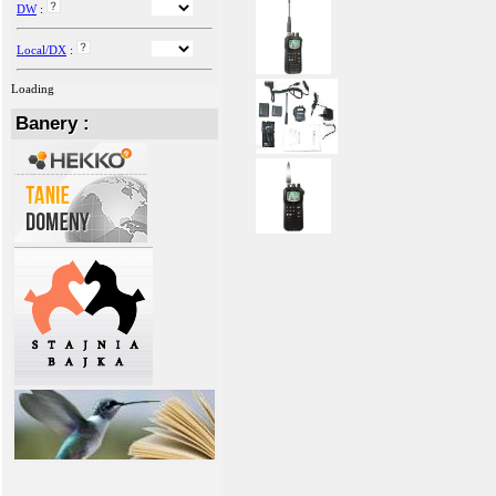
DW
:
Local/DX
:
Loading
Banery :