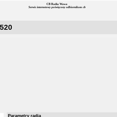
CB Radia Wawa
Serwis internetowy poświęcony odbiornikom cb
 520
Parametry radia