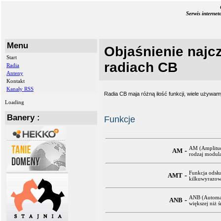
Serwis interne
Menu
Objaśnienie najcz
Start
radiach CB
Radia
Anteny
Kontakt
Kanały RSS
Radia CB maja różną ilość funkcji, wiele używam
Loading
Banery :
Funkcje
AM (Amplitud
-
AM
rodzaj modula
Funkcja odsłu
-
AMT
kilkuwyrazowe
ANB (Automati
-
ANB
większej niż ś