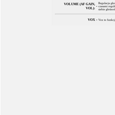
Regulacja gło
VOLUME (AF GAIN,
-
czasami regul
VOL):
siebie głośnoś
-
VOX
Vox to funkc