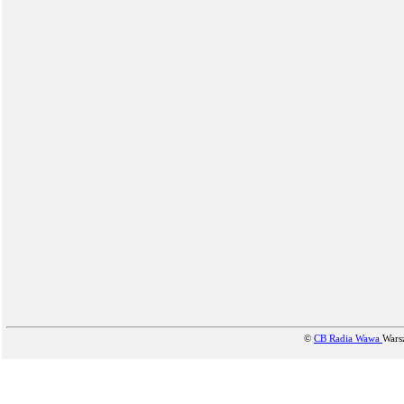
©
CB Radia Wawa
Wars