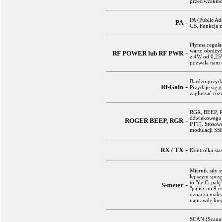
przeciwzakłó
PA (Public Ad
-
PA
CB. Funkcja 
Płynna regula
warto obniży
-
RF POWER lub RF PWR
z 4W od 0,25W
pozwala nam t
Bardzo przyda
-
Rf-Gain
Przydaje się 
zagłuszać roz
RGR, BEEP, R
dźwiękowego 
-
ROGER BEEP, RGR
PTT). Stosow
modulacji SS
-
RX / TX
Kontrolka sta
Miernik siły s
lepszym sprzę
to "ile Ci pal
-
S-meter
"palisz mi 9 e
oznacza maksy
naprawdę kie
SCAN (Scanner