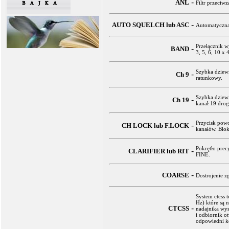
-
ANL
Filtr przeci
-
AUTO SQUELCH lub ASC
Automatyczna
Przełącznik w
-
BAND
3, 5, 6, 10 x
Szybka dziewi
-
Ch 9
ratunkowy.
Szybka dziewi
-
Ch 19
kanał 19 dro
Przycisk pow
-
CH LOCK lub F.LOCK
kanałów. Blok
Pokrętło prec
-
CLARIFIER lub RIT
FINE.
-
COARSE
Dostrojenie z
System ctcss 
Hz) które są 
-
CTCSS
nadajnika wys
i odbiornik o
odpowiedni ko