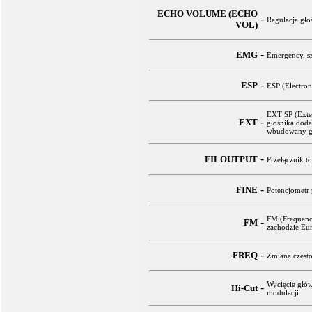
ECHO VOLUME (ECHO
-
Regulacja gło
VOL)
-
EMG
Emergency, sz
-
ESP
ESP (Electron
EXT SP (Exter
-
EXT
głośnika dod
wbudowany gł
-
FILOUTPUT
Przełącznik t
-
FINE
Potencjometr 
FM (Frequence
-
FM
zachodzie Eu
-
FREQ
Zmiana często
Wycięcie głó
-
Hi-Cut
modulacji.