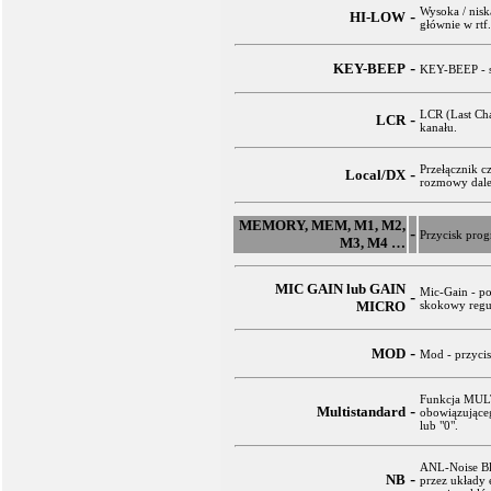
Wysoka / nisk
-
HI-LOW
głównie w rtf
-
KEY-BEEP
KEY-BEEP - sy
LCR (Last Cha
-
LCR
kanału.
Przełącznik c
-
Local/DX
rozmowy dale
MEMORY, MEM, M1, M2,
-
Przycisk pro
M3, M4 …
MIC GAIN lub GAIN
Mic-Gain - po
-
MICRO
skokowy regu
-
MOD
Mod - przycis
Funkcja MULT
-
Multistandard
obowiązujące
lub "0".
ANL-Noise Bl
-
NB
przez układy 