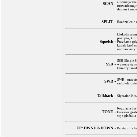
automatyczne
-
SCAN
prowadzoną r
danym kanale
-
SPLIT
Rozdzielenie 
Blokada szum
pokrętło, któ
-
Squelch
Przydatne gd
kanale ktoś n
rozmawiamy z 
SSB (Single S
-
SSB
wykorzystywa
(międzynarod
SWR - przyci
-
SWR
radiotelefonie
-
Talkback
Słyszalność 
Regulacja bar
-
TONE
korektor gra
się z głośnika
-
UP/ DWN lub DOWN
Przełącznik k