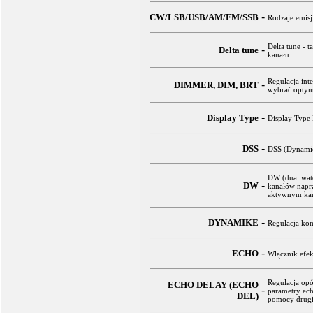
-
CW/LSB/USB/AM/FM/SSB
Rodzaje emisj
Delta tune - t
-
Delta tune
kanału
Regulacja int
-
DIMMER, DIM, BRT
wybrać optyma
-
Display Type
Display Type 
-
DSS
DSS (Dynamic
DW (dual watc
-
DW
kanałów naprz
aktywnym kan
-
DYNAMIKE
Regulacja kom
-
ECHO
Włącznik efek
Regulacja op
ECHO DELAY (ECHO
-
parametry ech
DEL)
pomocy drugie