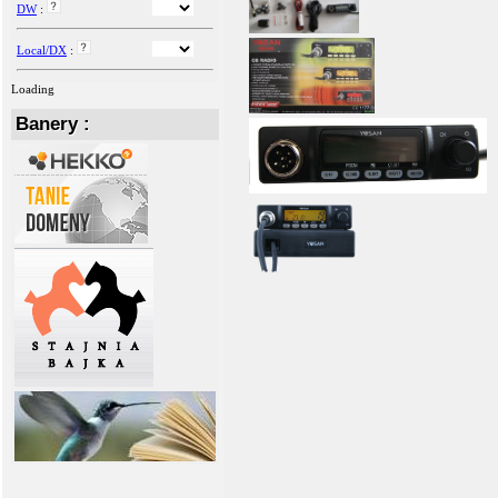
DW
:
Local/DX
:
Loading
Banery :