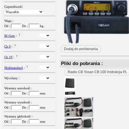
Częstotliwość:
Waga :
Od :
Do :
kg.
Rf-Gain
:
Ch 9
:
Dodaj do porównania
Ch 19
:
Pliki do pobrania :
Multistandard
:
Radio CB Yosan CB 100 instrukcja PL
Wycofany :
Wymiary szerokość :
Od :
Do :
mm.
Wymiary wysokość :
Od :
Do :
mm.
Wymiary głebokość :
Od :
Do :
mm.