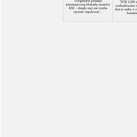
Urządzenie posiada
TCB 1100 to
automatyczną blokadę szumów
rozbudowane r
ASC - dzięki niej nie trzeba
Jest to radio o
ręcznie regulować...
świetni