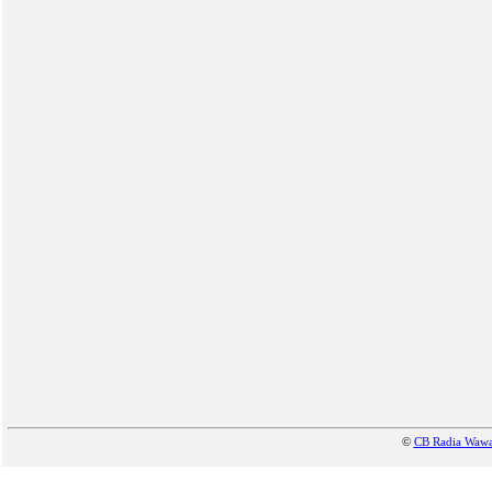
©
CB Radia Waw