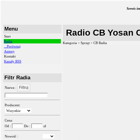
Serwis i
Menu
Radio CB Yosan 
Start
Radia
Kategoria > Sprzęt >
CB Radia
...Porównaj
Anteny
Kontakt
Kanały RSS
Filtr Radia
Filtruj
Nazwa :
Producent:
Cena:
Od :
Do :
zł
Nowość :