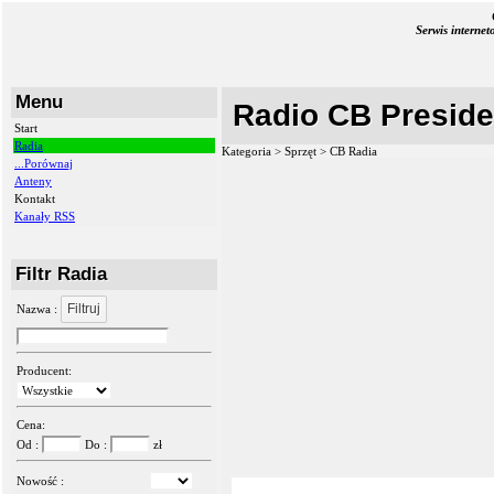
Serwis interne
Menu
Radio CB Presid
Start
Radia
Kategoria > Sprzęt >
CB Radia
...Porównaj
Anteny
Kontakt
Kanały RSS
Filtr Radia
Filtruj
Nazwa :
Producent:
Cena:
Od :
Do :
zł
Nowość :