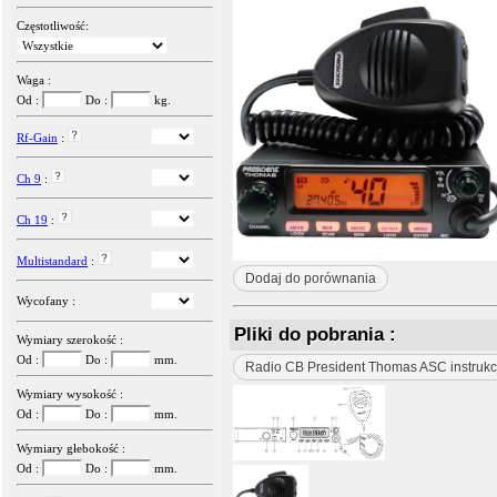
Częstotliwość:
Waga :
Od :
Do :
kg.
Rf-Gain
:
Ch 9
:
Ch 19
:
Multistandard
:
Dodaj do porównania
Wycofany :
Pliki do pobrania :
Wymiary szerokość :
Od :
Do :
mm.
Radio CB President Thomas ASC instrukc
Wymiary wysokość :
Od :
Do :
mm.
Wymiary głebokość :
Od :
Do :
mm.