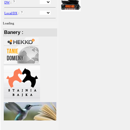
DW
:
Local/DX
:
Loading
Banery :