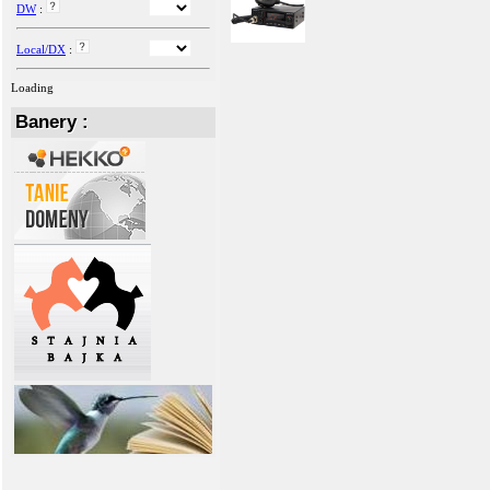
DW
:
Local/DX
:
Loading
Banery :