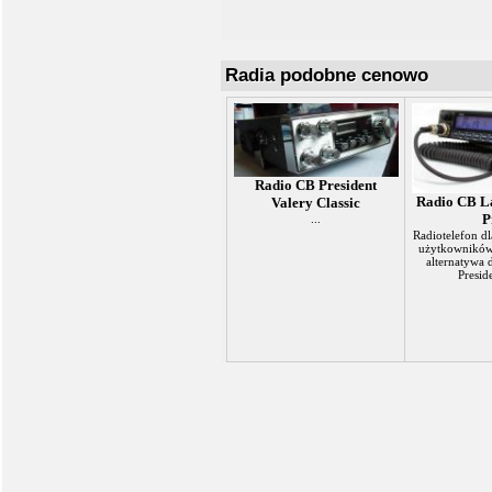
Radia podobne cenowo
Radio CB President
Radio CB La
Valery Classic
P
...
Radiotelefon d
użytkowników
alternatywa 
Preside