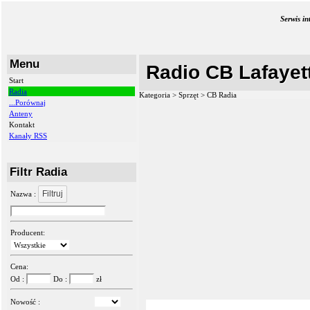
Serwis i
Menu
Radio CB Lafayet
Start
Radia
Kategoria > Sprzęt >
CB Radia
...Porównaj
Anteny
Kontakt
Kanały RSS
Filtr Radia
Filtruj
Nazwa :
Producent:
Cena:
Od :
Do :
zł
Nowość :