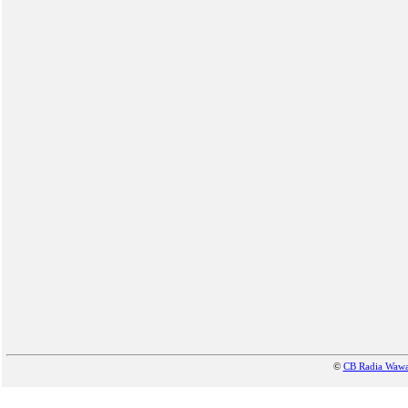
©
CB Radia Waw