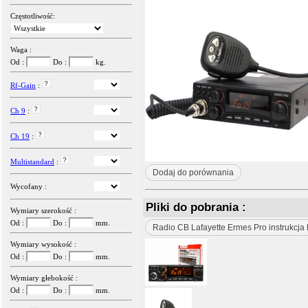
Częstotliwość:
Waga :
Od :
Do :
kg.
Rf-Gain
:
Ch 9
:
Ch 19
:
Multistandard
:
Dodaj do porównania
Wycofany :
Pliki do pobrania :
Wymiary szerokość :
Od :
Do :
mm.
Radio CB Lafayette Ermes Pro instrukcja
Wymiary wysokość :
Od :
Do :
mm.
Wymiary głebokość :
Od :
Do :
mm.