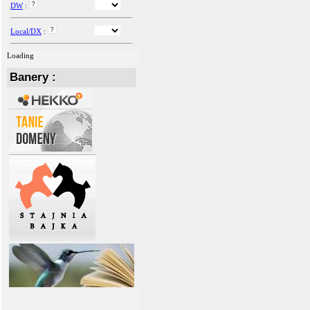
DW
:
Local/DX
:
Loading
Banery :