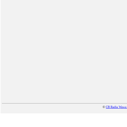
©
CB Radia Waw