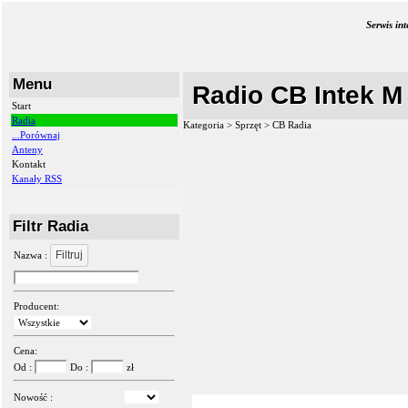
Serwis in
Menu
Radio CB Intek M
Start
Radia
Kategoria > Sprzęt >
CB Radia
...Porównaj
Anteny
Kontakt
Kanały RSS
Filtr Radia
Filtruj
Nazwa :
Producent:
Cena:
Od :
Do :
zł
Nowość :