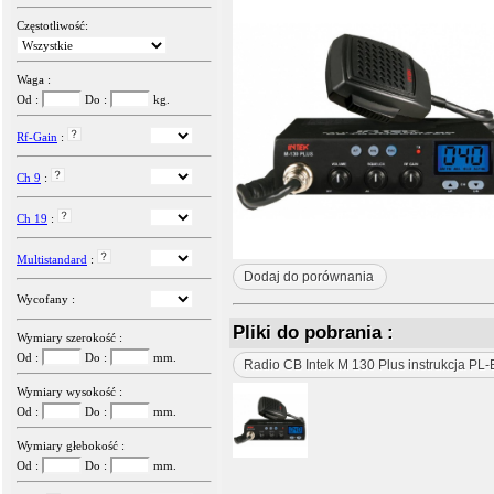
Częstotliwość:
Waga :
Od :
Do :
kg.
Rf-Gain
:
Ch 9
:
Ch 19
:
Multistandard
:
Dodaj do porównania
Wycofany :
Pliki do pobrania :
Wymiary szerokość :
Od :
Do :
mm.
Radio CB Intek M 130 Plus instrukcja PL
Wymiary wysokość :
Od :
Do :
mm.
Wymiary głebokość :
Od :
Do :
mm.