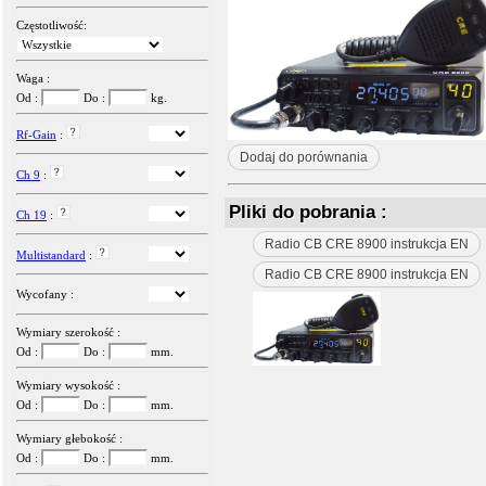
Częstotliwość:
Waga :
Od :
Do :
kg.
Rf-Gain
:
Dodaj do porównania
Ch 9
:
Pliki do pobrania :
Ch 19
:
Radio CB CRE 8900 instrukcja EN
Multistandard
:
Radio CB CRE 8900 instrukcja EN
Wycofany :
Wymiary szerokość :
Od :
Do :
mm.
Wymiary wysokość :
Od :
Do :
mm.
Wymiary głebokość :
Od :
Do :
mm.