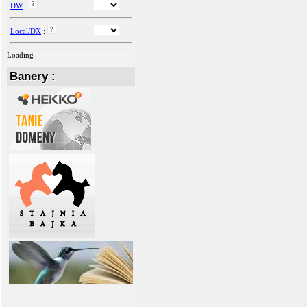
DW
:
Local/DX
:
Loading
Banery :