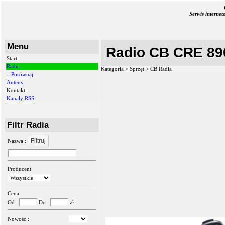
Serwis interne
Menu
Radio CB CRE 89
Start
Radia
Kategoria > Sprzęt >
CB Radia
...Porównaj
Anteny
Kontakt
Kanały RSS
Filtr Radia
Filtruj
Nazwa :
Producent:
Cena:
Od :
Do :
zł
Nowość :