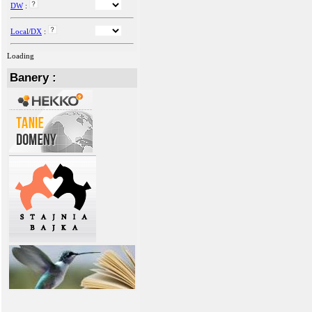
DW
:
Local/DX
:
Loading
Banery :