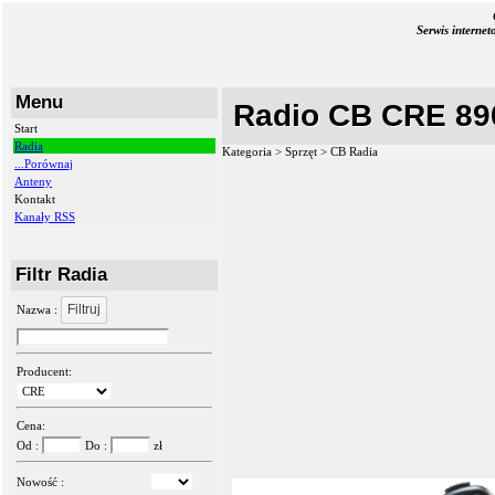
Serwis interne
Menu
Radio CB CRE 89
Start
Radia
Kategoria > Sprzęt >
CB Radia
...Porównaj
Anteny
Kontakt
Kanały RSS
Filtr Radia
Filtruj
Nazwa :
Producent:
Cena:
Od :
Do :
zł
Nowość :