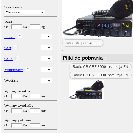
Częstotliwość:
Waga :
Od :
Do :
kg.
Rf-Gain
:
Dodaj do porównania
Ch 9
:
Pliki do pobrania :
Ch 19
:
Radio CB CRE 8900 instrukcja EN
Multistandard
:
Radio CB CRE 8900 instrukcja EN
Wycofany :
Wymiary szerokość :
Od :
Do :
mm.
Wymiary wysokość :
Od :
Do :
mm.
Wymiary głebokość :
Od :
Do :
mm.