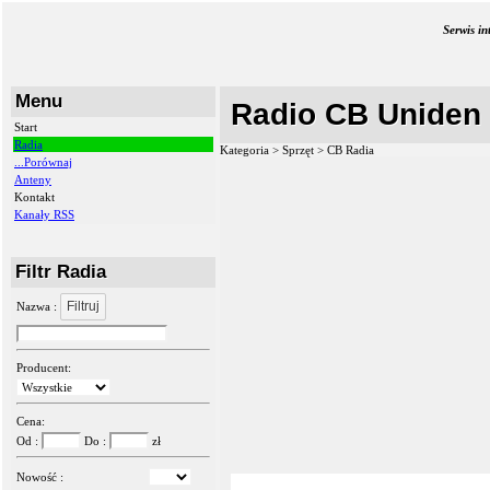
Serwis i
Menu
Radio CB Uniden
Start
Radia
Kategoria > Sprzęt >
CB Radia
...Porównaj
Anteny
Kontakt
Kanały RSS
Filtr Radia
Filtruj
Nazwa :
Producent:
Cena:
Od :
Do :
zł
Nowość :