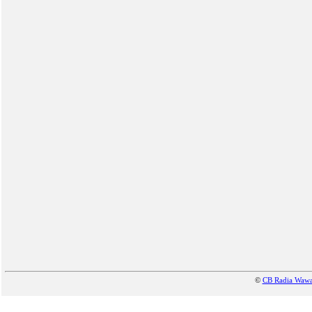
©
CB Radia Waw