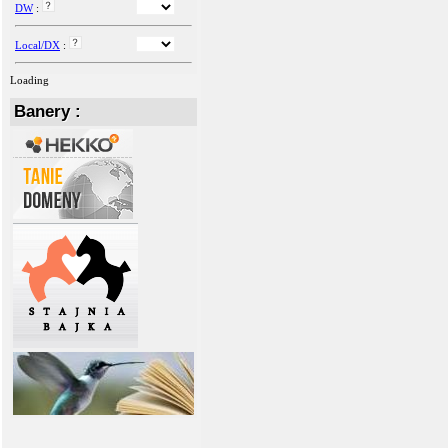
DW
:
Local/DX
:
Loading
Banery :