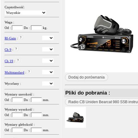
Częstotliwość:
Waga :
Od :
Do :
kg.
Rf-Gain
:
Ch 9
:
Ch 19
:
Multistandard
:
Dodaj do porównania
Wycofany :
Pliki do pobrania :
Wymiary szerokość :
Od :
Do :
mm.
Radio CB Uniden Bearcat 980 SSB instru
Wymiary wysokość :
Od :
Do :
mm.
Wymiary głebokość :
Od :
Do :
mm.