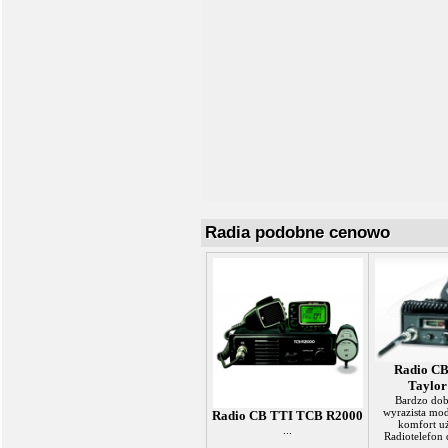
Radia podobne cenowo
Radio CB
Taylor
Bardzo dob
wyrazista mod
Radio CB TTI TCB R2000
komfort u
...
Radiotelefon 