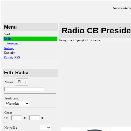
Serwis inter
Menu
Radio CB Preside
Start
Radia
Kategoria > Sprzęt >
CB Radia
...Porównaj
Anteny
Kontakt
Kanały RSS
Filtr Radia
Filtruj
Nazwa :
Producent:
Cena:
Od :
Do :
zł
Nowość :