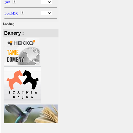
DW
:
Local/DX
:
Loading
Banery :