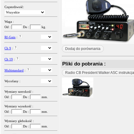
Częstotliwość:
Waga :
Od :
Do :
kg.
Rf-Gain
:
Ch 9
:
Dodaj do porównania
Ch 19
:
Pliki do pobrania :
Multistandard
:
Radio CB President Walker ASC instrukcj
Wycofany :
Wymiary szerokość :
Od :
Do :
mm.
Wymiary wysokość :
Od :
Do :
mm.
Wymiary głebokość :
Od :
Do :
mm.