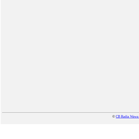
©
CB Radia Waw