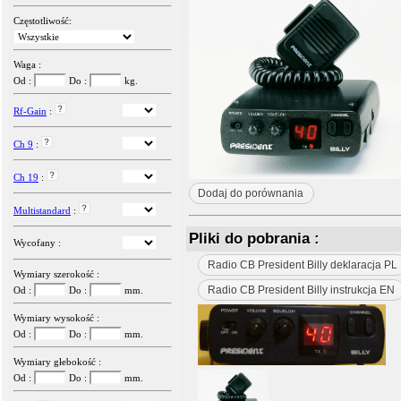
Częstotliwość:
Waga :
Od :
Do :
kg.
Rf-Gain
:
Ch 9
:
Ch 19
:
Dodaj do porównania
Multistandard
:
Pliki do pobrania :
Wycofany :
Radio CB President Billy deklaracja PL
Wymiary szerokość :
Radio CB President Billy instrukcja EN
Od :
Do :
mm.
Wymiary wysokość :
Od :
Do :
mm.
Wymiary głebokość :
Od :
Do :
mm.