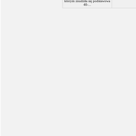
którym znudziła się podstawowa
40-...