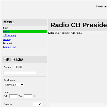
Serwis in
Menu
Radio CB Presiden
Start
Radia
Kategoria > Sprzęt >
CB Radia
...Porównaj
Anteny
Kontakt
Kanały RSS
Filtr Radia
Filtruj
Nazwa :
Producent:
Cena:
Od :
Do :
zł
Nowość :