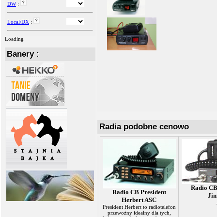
DW
:
Local/DX
:
Loading
Banery :
Radia podobne cenowo
Radio CB
Radio CB President
Ji
Herbert ASC
.
President Herbert to radiotelefon
przewoźny idealny dla tych,