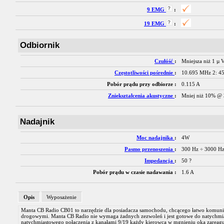
9 EMG
:
19 EMG
:
Odbiornik
Czułóść
:
Mniejsza niż 1 µ 
Częstotliwości pośrednie
:
10.695 MHz 2: 4
Pobór prądu przy odbiorze :
0.115 A
Zniekształcenia akustyczne
:
Mniej niż 10% @
Nadajnik
Moc nadajnika
:
4W
Pasmo przenoszenia
:
300 Hz ÷ 3000 H
Impedancja
:
50 ?
Pobór prądu w czasie nadawania :
1.6 A
Opis
Wyposażenie
Manta CB Radio CB01 to narzędzie dla posiadacza samochodu, chcącego łatwo komuni
drogowymi. Manta CB Radio nie wymaga żadnych zezwoleń i jest gotowe do natychmia
natychmiastowego połączenia z kanałami 9/19 każdy kierowca w mgnieniu oka zareaguj