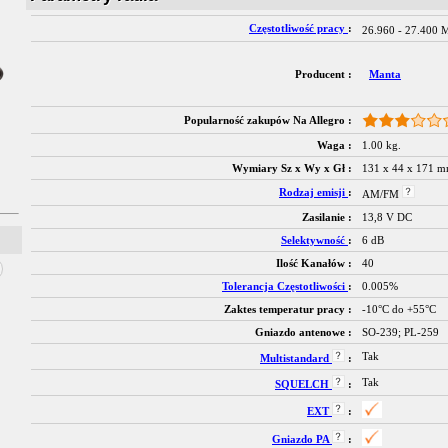
Częstotliwość pracy
:
26.960 - 27.400
Producent :
Manta
Popularność zakupów Na Allegro :
Waga :
1.00 kg.
Wymiary Sz x Wy x Gł :
131 x 44 x 171 
Rodzaj emisji
:
AM/FM
Zasilanie :
13,8 V DC
Selektywność
:
6 dB
Ilość Kanałów :
40
Tolerancja Częstotliwości
:
0.005%
Zaktes temperatur pracy :
-10°C do +55°C
Gniazdo antenowe :
SO-239; PL-259
Tak
Multistandard
:
Tak
SQUELCH
:
EXT
:
Gniazdo PA
: