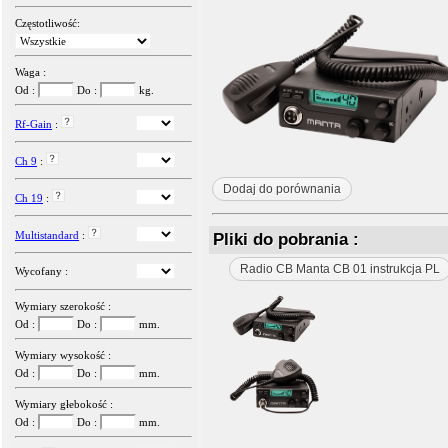
Częstotliwość:
Waga :
Od :
Do :
kg.
Rf-Gain
:
Ch 9
:
Dodaj do porównania
Ch 19
:
Multistandard
:
Pliki do pobrania :
Radio CB Manta CB 01 instrukcja PL
Wycofany :
Wymiary szerokość :
Od :
Do :
mm.
Wymiary wysokość :
Od :
Do :
mm.
Wymiary głebokość :
Od :
Do :
mm.