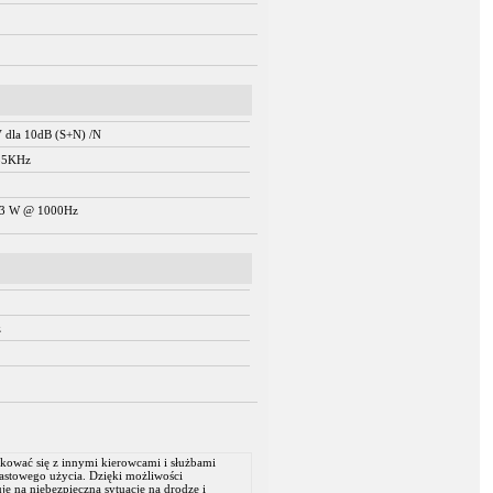
V dla 10dB (S+N) /N
55KHz
 3 W @ 1000Hz
z
kować się z innymi kierowcami i służbami
stowego użycia. Dzięki możliwości
e na niebezpieczną sytuację na drodze i