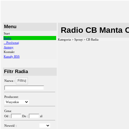
Menu
Radio CB Manta 
Start
Radia
Kategoria > Sprzęt >
CB Radia
...Porównaj
Anteny
Kontakt
Kanały RSS
Filtr Radia
Filtruj
Nazwa :
Producent:
Cena:
Od :
Do :
zł
Nowość :