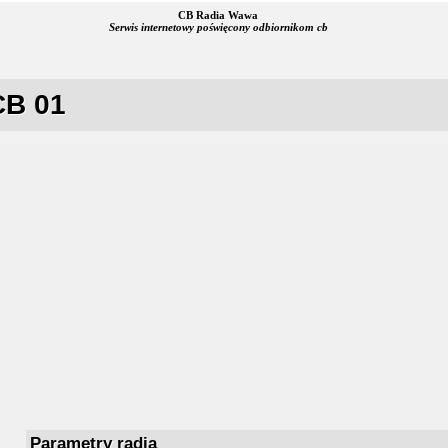
CB Radia Wawa
Serwis internetowy poświęcony odbiornikom cb
CB 01
Parametry radia