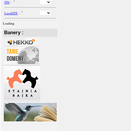
DW
:
Local/DX
:
Loading
Banery :