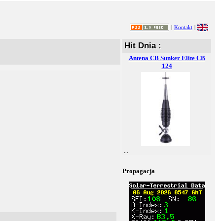
|
Kontakt
|
Hit Dnia :
Antena CB Sunker Elite CB
124
...
Propagacja