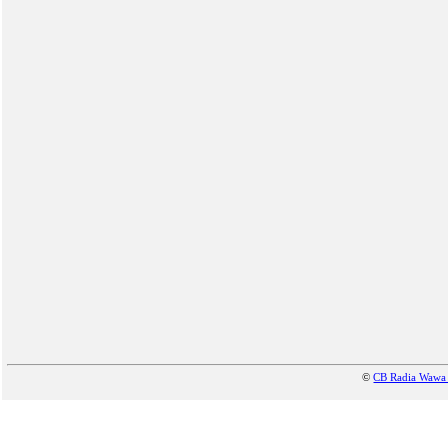
©
CB Radia Waw