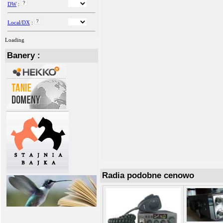
DW
:
Local/DX
:
Loading
Banery :
Radia podobne cenowo