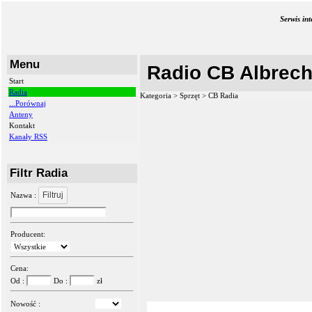
Serwis in
Menu
Radio CB Albrech
Start
Radia
Kategoria > Sprzęt >
CB Radia
...Porównaj
Anteny
Kontakt
Kanały RSS
Filtr Radia
Filtruj
Nazwa :
Producent:
Cena:
Od :
Do :
zł
Nowość :