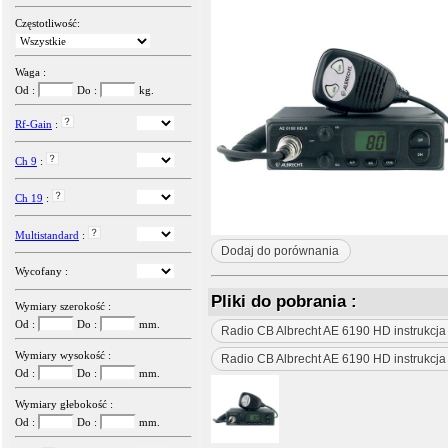
Częstotliwość:
Waga :
Od :
Do :
kg.
Rf-Gain
:
Ch 9
:
Ch 19
:
Multistandard
:
Dodaj do porównania
Wycofany :
Pliki do pobrania :
Wymiary szerokość :
Od :
Do :
mm.
Radio CB Albrecht AE 6190 HD instrukcja
Wymiary wysokość :
Radio CB Albrecht AE 6190 HD instrukcj
Od :
Do :
mm.
Wymiary głebokość :
Od :
Do :
mm.