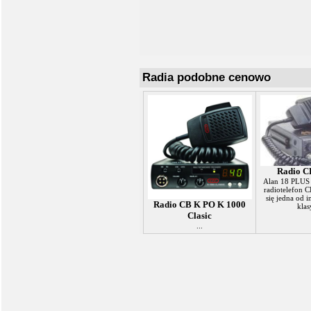
Radia podobne cenowo
Radio C
Alan 18 PLUS 
radiotelefon C
się jedna od i
Radio CB K PO K 1000
klasy
Clasic
...