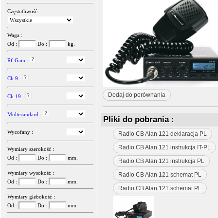
Częstotliwość:
Waga :
Od :
Do :
kg.
Rf-Gain
:
Ch 9
:
Dodaj do porównania
Ch 19
:
Multistandard
:
Pliki do pobrania :
Wycofany :
Radio CB Alan 121 deklaracja PL
Radio CB Alan 121 instrukcja IT-PL
Wymiary szerokość :
Od :
Do :
mm.
Radio CB Alan 121 instrukcja PL
Wymiary wysokość :
Radio CB Alan 121 schemat PL
Od :
Do :
mm.
Radio CB Alan 121 schemat PL
Wymiary głebokość :
Od :
Do :
mm.