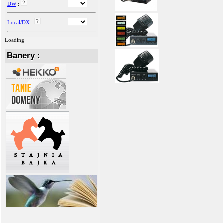
DW
:
Local/DX
:
Loading
Banery :