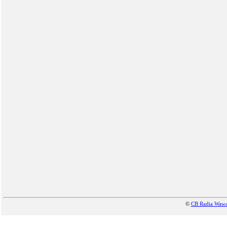
©
CB Radia Waw