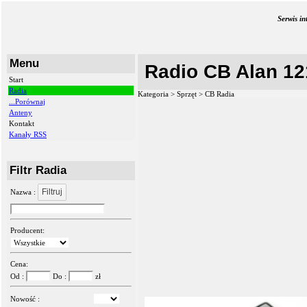
Serwis i
Menu
Radio CB Alan 12
Start
Radia
Kategoria > Sprzęt >
CB Radia
...Porównaj
Anteny
Kontakt
Kanały RSS
Filtr Radia
Filtruj
Nazwa :
Producent:
Cena:
Od :
Do :
zł
Nowość :