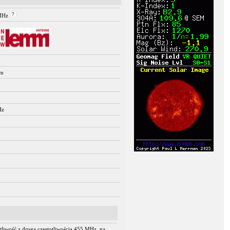
 MHz
mm
Hz
tliwość z drugą częstotliwością 455 MHz, na