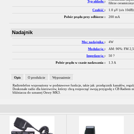
Typ układu
:
filtrze ceramiczn
Czułóść
:
1.0 µV (s/n 10dB)
Pobór prądu przy odbiorze :
200 mA
Nadajnik
Moc nadajnika
:
4W
Modulacja
:
AM: 90%: FM 2,5
Impedancja
:
50 ?
Pobór prądu w czasie nadawania :
1.3 A
Opis
O produkcie
Wyposażenie
Radiotelefon wyposażony w podstawowe funkcje, takie jak: przełącznik kanałów, regul
Doskonałe radio dla kierowców, którzy chcą rozpocząć swoją przygodę z CB Radiem n
bliźniacza do uznanej Onwy MK3.