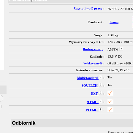
Częstotliwość pracy
:
26.960 - 27.400
Producent :
Lemm
Waga :
1.30 kg.
Wymiary Sz x Wy x Gł :
124 x 38 x 190 
Rodzaj emisji
:
AM/FM
Zasilanie :
13.8 V DC
Selektywność
:
60 dB przy +10K
Gniazdo antenowe :
SO-239; PL-259
Tak
Multistandard
:
Tak
SQUELCH
:
EXT
:
9 EMG
:
19 EMG
:
Odbiornik
Przemienna często