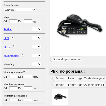
Częstotliwość:
Waga :
Od :
Do :
kg.
Rf-Gain
:
Ch 9
:
Ch 19
:
Multistandard
:
Dodaj do porównania
Wycofany :
Pliki do pobrania :
Wymiary szerokość :
Od :
Do :
mm.
Radio CB Lemm Tiger 27 deklaracja PL
Wymiary wysokość :
Radio CB Lemm Tiger 27 instrukcja PL
Od :
Do :
mm.
Wymiary głebokość :
Od :
Do :
mm.