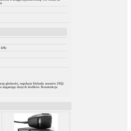
ym
 kHz
ację głośności, regulacje blokady szumów (SQ).
ie angażując dużych środków. Konstrukcja