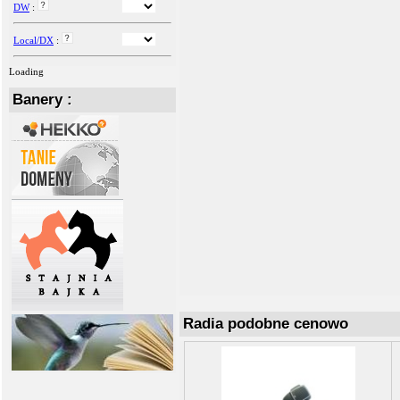
DW
:
Local/DX
:
Loading
Banery :
Radia podobne cenowo