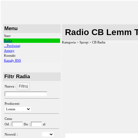
Menu
Radio CB Lemm T
Start
Radia
Kategoria > Sprzęt >
CB Radia
...Porównaj
Anteny
Kontakt
Kanały RSS
Filtr Radia
Filtruj
Nazwa :
Producent:
Cena:
Od :
Do :
zł
Nowość :