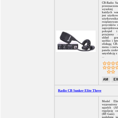
CB-Radio Sun
przeznaczo
wysokiej
każdych wa
jest użytko
użytkowni
rozplanowano
przycisków 
zaprojekto
pokręteł 
przyjazny 
układ gra
szybko i łat
obsługą CB-R
menu i czerw
panela czoło
satysfakcję 
...
AM
E
Radio CB Sunker Elite Three
Model Eli
wyposażony
squelch (A
regulację cz
(RF-Gain
podobnie j