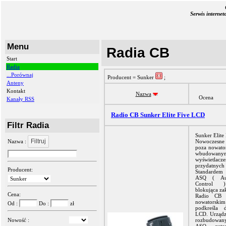
Serwis interne
Menu
Radia CB
Start
Radia
...Porównaj
Producent = Sunker
;
Anteny
Kontakt
Nazwa
Ocena
Kanały RSS
Radio CB Sunker Elite Five LCD
Filtr Radia
Sunker Elite
Filtruj
Nazwa :
Nowoczesne 
poza nowato
wbudow
wyświetla
przydatnych 
Producent:
Standardem 
ASQ ( Aut
Control )
blokująca za
Cena:
Radio CB w
nowatorskim
Od :
Do :
zł
podkreśla 
LCD. Urządze
Nowość :
rozbudowany