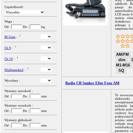
ASQ - auto
zakłóceń. R
Częstotliwość:
pasuje do
samochodów,
LCD może by
sześciu róż
Waga :
dodatkowo 
jednego z 
Od :
Do :
kg.
natężenia świa
Rf-Gain
:
Ch 9
:
AM/FM
Ch 19
:
dim
M1-M16
Multistandard
:
SQ
Wycofany :
Radio CB Sunker Elite Four AM
Wymiary szerokość :
To nowocze
Od :
Do :
mm.
elektroniki
zewnętrzn
Wymiary wysokość :
stylistyki l
srebrne pokr
Od :
Do :
mm.
czołowy kry
praktycznych
Wymiary głebokość :
próżno szuk
rodzaju urzą
Od :
Do :
mm.
wielofunk
parametry cz