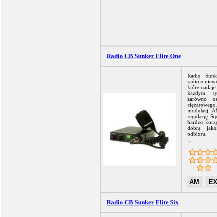
Radio CB Sunker Elite One
Radio Sunk
radio o niew
które nadaje
każdym ty
zarówno o
ciężarowego
modulacji A
regulację Sq
bardzo korzy
dobrą jak
odbioru.
...
AM
E
Radio CB Sunker Elite Six