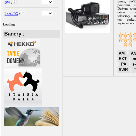
mocy, SWR,
DW
:
poziomu o
Dużym wyg
łatwo zmi
Local/DX
:
właściwy i u
ten, zerka
wyświetlacz.
Loading
...
Banery :
AM
A
EXT
m
PA
s
SWR
T