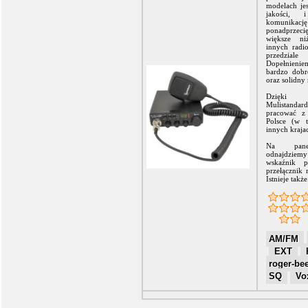
modelach jes
jakości,
komun
ponadprzeci
większe n
innych radi
przedzi
Dopełnieni
bardzo dobre
oraz solidny
Dzięki p
Mulistanda
pracować 
Polsce (w 
innych kraja
Na pane
odnajdziem
wskaźnik p
przełącznik
Istnieje także.
AM/FM
EXT
roger-be
SQ
Vo